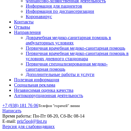
Финансово-хозяйственная деятельность
Информация для пациентов
Информация по диспансеризации
Коронавирус
Контакты
Отзывы
Направления
Доврачебная медико-санитарная помощь в
амбулаторных условиях
Первичная врачебная медико-санитарная помощь
Первичная врачебная медико-санитарная помощь в
условиях дневного стационара
Первичная специализированная медико-
санитарная помощь
Дополнительные работы и услуги
Полезная информация
Социальная реклама
Независимая оценка качества
Антикоррупционная деятельность
+7 (938) 181 76 06
Телефон "горячей" линии
Написать
Время работы:
Пн-Пт 08-20, Сб-Вс 08-14
E-mail:
priz5pol@list.ru
Версия для слабовидящих