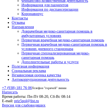
Финансово-хозяйственная деятельность
Информация для пациентов
Информация по диспансеризации
Коронавирус
Контакты
Отзывы
Направления
Доврачебная медико-санитарная помощь в
амбулаторных условиях
Первичная врачебная медико-санитарная помощь
Первичная врачебная медико-санитарная помощь в
условиях дневного стационара
Первичная специализированная медико-
санитарная помощь
Дополнительные работы и услуги
Полезная информация
Социальная реклама
Независимая оценка качества
Антикоррупционная деятельность
+7 (938) 181 76 06
Телефон "горячей" линии
Написать
Время работы:
Пн-Пт 08-20, Сб-Вс 08-14
E-mail:
priz5pol@list.ru
Версия для слабовидящих