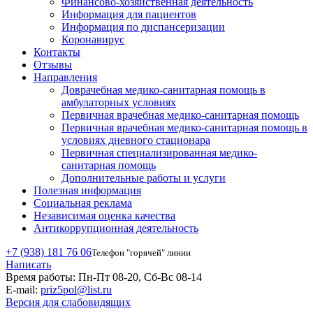
Финансово-хозяйственная деятельность
Информация для пациентов
Информация по диспансеризации
Коронавирус
Контакты
Отзывы
Направления
Доврачебная медико-санитарная помощь в
амбулаторных условиях
Первичная врачебная медико-санитарная помощь
Первичная врачебная медико-санитарная помощь в
условиях дневного стационара
Первичная специализированная медико-
санитарная помощь
Дополнительные работы и услуги
Полезная информация
Социальная реклама
Независимая оценка качества
Антикоррупционная деятельность
+7 (938) 181 76 06
Телефон "горячей" линии
Написать
Время работы:
Пн-Пт 08-20, Сб-Вс 08-14
E-mail:
priz5pol@list.ru
Версия для слабовидящих