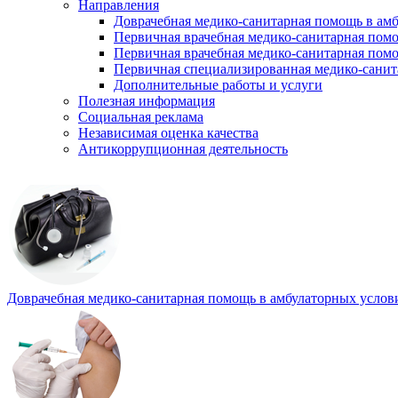
Направления
Доврачебная медико-санитарная помощь в ам
Первичная врачебная медико-санитарная пом
Первичная врачебная медико-санитарная помо
Первичная специализированная медико-сани
Дополнительные работы и услуги
Полезная информация
Социальная реклама
Независимая оценка качества
Антикоррупционная деятельность
Доврачебная медико-санитарная помощь в амбулаторных услов