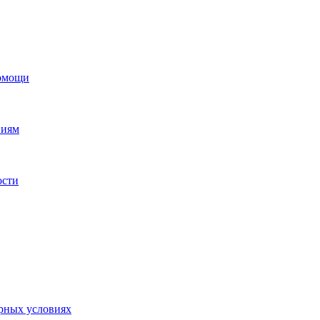
помощи
ниям
ости
орных условиях