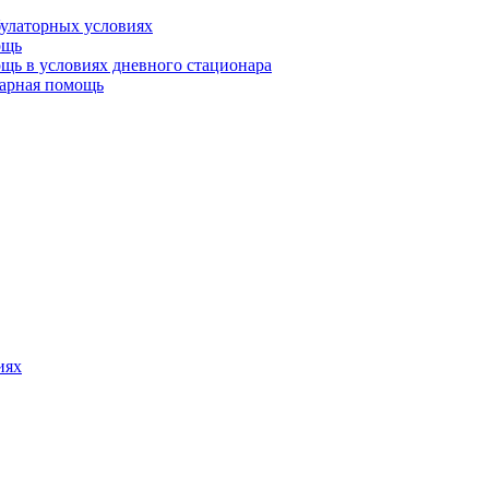
булаторных условиях
ощь
щь в условиях дневного стационара
тарная помощь
иях