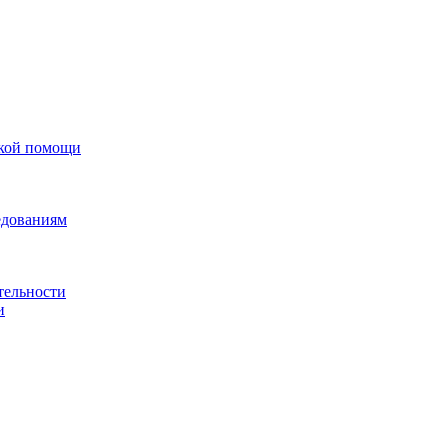
ской помощи
едованиям
тельности
и