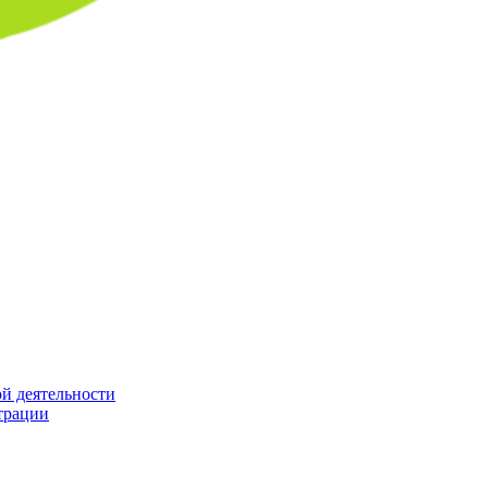
й деятельности
трации