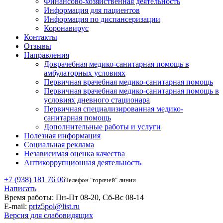
Финансово-хозяйственная деятельность
Информация для пациентов
Информация по диспансеризации
Коронавирус
Контакты
Отзывы
Направления
Доврачебная медико-санитарная помощь в
амбулаторных условиях
Первичная врачебная медико-санитарная помощь
Первичная врачебная медико-санитарная помощь в
условиях дневного стационара
Первичная специализированная медико-
санитарная помощь
Дополнительные работы и услуги
Полезная информация
Социальная реклама
Независимая оценка качества
Антикоррупционная деятельность
+7 (938) 181 76 06
Телефон "горячей" линии
Написать
Время работы:
Пн-Пт 08-20, Сб-Вс 08-14
E-mail:
priz5pol@list.ru
Версия для слабовидящих