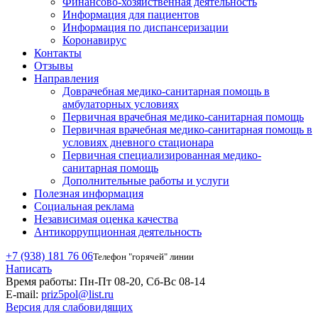
Финансово-хозяйственная деятельность
Информация для пациентов
Информация по диспансеризации
Коронавирус
Контакты
Отзывы
Направления
Доврачебная медико-санитарная помощь в
амбулаторных условиях
Первичная врачебная медико-санитарная помощь
Первичная врачебная медико-санитарная помощь в
условиях дневного стационара
Первичная специализированная медико-
санитарная помощь
Дополнительные работы и услуги
Полезная информация
Социальная реклама
Независимая оценка качества
Антикоррупционная деятельность
+7 (938) 181 76 06
Телефон "горячей" линии
Написать
Время работы:
Пн-Пт 08-20, Сб-Вс 08-14
E-mail:
priz5pol@list.ru
Версия для слабовидящих