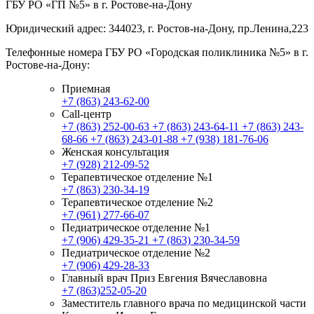
ГБУ РО «ГП №5» в г. Ростове-на-Дону
Юридический адрес: 344023, г. Ростов-на-Дону, пр.Ленина,223
Телефонные номера ГБУ РО «Городская поликлиника №5» в г.
Ростове-на-Дону:
Приемная
+7 (863) 243-62-00
Call-центр
+7 (863) 252-00-63
+7 (863) 243-64-11
+7 (863) 243-
68-66
+7 (863) 243-01-88
+7 (938) 181-76-06
Женская консультация
+7 (928) 212-09-52
Терапевтическое отделение №1
+7 (863) 230-34-19
Терапевтическое отделение №2
+7 (961) 277-66-07
Педиатрическое отделение №1
+7 (906) 429-35-21
+7 (863) 230-34-59
Педиатрическое отделение №2
+7 (906) 429-28-33
Главный врач Приз Евгения Вячеславовна
+7 (863)252-05-20
Заместитель главного врача по медицинской части