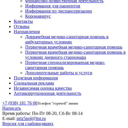
Финансово-хозяйственная деятельность
Информация для пациентов
Информация по диспансеризации
Коронавирус
Контакты
Отзывы
Направления
Доврачебная медико-санитарная помощь в
амбулаторных условиях
Первичная врачебная медико-санитарная помощь
Первичная врачебная медико-санитарная помощь в
условиях дневного стационара
Первичная специализированная медико-
санитарная помощь
Дополнительные работы и услуги
Полезная информация
Социальная реклама
Независимая оценка качества
Антикоррупционная деятельность
+7 (938) 181 76 06
Телефон "горячей" линии
Написать
Время работы:
Пн-Пт 08-20, Сб-Вс 08-14
E-mail:
priz5pol@list.ru
Версия для слабовидящих