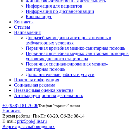
Финансово-хозяйственная деятельность
Информация для пациентов
Информация по диспансеризации
Коронавирус
Контакты
Отзывы
Направления
Доврачебная медико-санитарная помощь в
амбулаторных условиях
Первичная врачебная медико-санитарная помощь
Первичная врачебная медико-санитарная помощь в
условиях дневного стационара
Первичная специализированная медико-
санитарная помощь
Дополнительные работы и услуги
Полезная информация
Социальная реклама
Независимая оценка качества
Антикоррупционная деятельность
+7 (938) 181 76 06
Телефон "горячей" линии
Написать
Время работы:
Пн-Пт 08-20, Сб-Вс 08-14
E-mail:
priz5pol@list.ru
Версия для слабовидящих