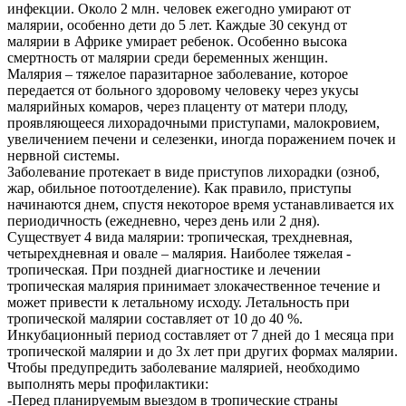
инфекции. Около 2 млн. человек ежегодно умирают от
малярии, особенно дети до 5 лет. Каждые 30 секунд от
малярии в Африке умирает ребенок. Особенно высока
смертность от малярии среди беременных женщин.
Малярия – тяжелое паразитарное заболевание, которое
передается от больного здоровому человеку через укусы
малярийных комаров, через плаценту от матери плоду,
проявляющееся лихорадочными приступами, малокровием,
увеличением печени и селезенки, иногда поражением почек и
нервной системы.
Заболевание протекает в виде приступов лихорадки (озноб,
жар, обильное потоотделение). Как правило, приступы
начинаются днем, спустя некоторое время устанавливается их
периодичность (ежедневно, через день или 2 дня).
Существует 4 вида малярии: тропическая, трехдневная,
четырехдневная и овале – малярия. Наиболее тяжелая -
тропическая. При поздней диагностике и лечении
тропическая малярия принимает злокачественное течение и
может привести к летальному исходу. Летальность при
тропической малярии составляет от 10 до 40 %.
Инкубационный период составляет от 7 дней до 1 месяца при
тропической малярии и до 3х лет при других формах малярии.
Чтобы предупредить заболевание малярией, необходимо
выполнять меры профилактики:
-Перед планируемым выездом в тропические страны