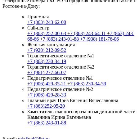
Телефонные номера ГБУ РО «Городская поликлиника №5» в г.
Ростове-на-Дону:
Приемная
+7 (863) 243-62-00
Call-центр
+7 (863) 252-00-63
+7 (863) 243-64-11
+7 (863) 243-
68-66
+7 (863) 243-01-88
+7 (938) 181-76-06
Женская консультация
+7 (928) 212-09-52
Терапевтическое отделение №1
+7 (863) 230-34-19
Терапевтическое отделение №2
+7 (961) 277-66-07
Педиатрическое отделение №1
+7 (906) 429-35-21
+7 (863) 230-34-59
Педиатрическое отделение №2
+7 (906) 429-28-33
Главный врач Приз Евгения Вячеславовна
+7 (863)252-05-20
Заместитель главного врача по медицинской части
Камынина Ирина Евгеньевна
+7 (863) 243-01-88
E-mail:
priz5pol@list.ru