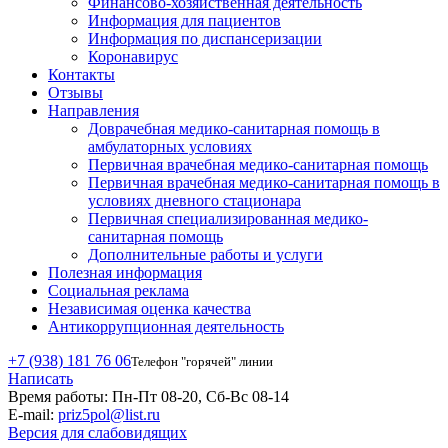
Финансово-хозяйственная деятельность
Информация для пациентов
Информация по диспансеризации
Коронавирус
Контакты
Отзывы
Направления
Доврачебная медико-санитарная помощь в
амбулаторных условиях
Первичная врачебная медико-санитарная помощь
Первичная врачебная медико-санитарная помощь в
условиях дневного стационара
Первичная специализированная медико-
санитарная помощь
Дополнительные работы и услуги
Полезная информация
Социальная реклама
Независимая оценка качества
Антикоррупционная деятельность
+7 (938) 181 76 06
Телефон "горячей" линии
Написать
Время работы:
Пн-Пт 08-20, Сб-Вс 08-14
E-mail:
priz5pol@list.ru
Версия для слабовидящих