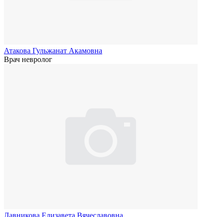
Атакова Гульжанат Акамовна
Врач невролог
Лавникова Елизавета Вячеславовна