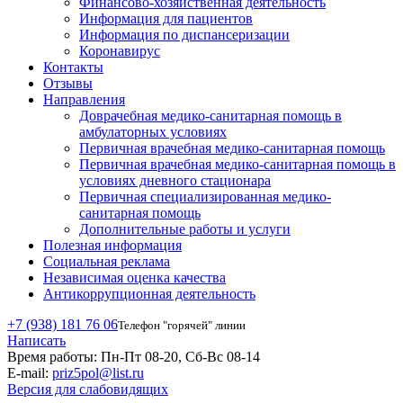
Финансово-хозяйственная деятельность
Информация для пациентов
Информация по диспансеризации
Коронавирус
Контакты
Отзывы
Направления
Доврачебная медико-санитарная помощь в
амбулаторных условиях
Первичная врачебная медико-санитарная помощь
Первичная врачебная медико-санитарная помощь в
условиях дневного стационара
Первичная специализированная медико-
санитарная помощь
Дополнительные работы и услуги
Полезная информация
Социальная реклама
Независимая оценка качества
Антикоррупционная деятельность
+7 (938) 181 76 06
Телефон "горячей" линии
Написать
Время работы:
Пн-Пт 08-20, Сб-Вс 08-14
E-mail:
priz5pol@list.ru
Версия для слабовидящих