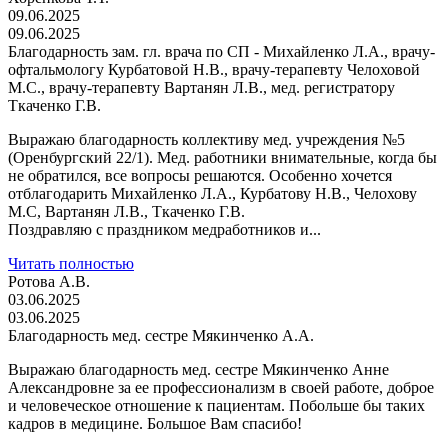
09.06.2025
09.06.2025
Благодарность зам. гл. врача по СП - Михайленко Л.А., врачу-
офтальмологу Курбатовой Н.В., врачу-терапевту Челоховой
М.С., врачу-терапевту Вартанян Л.В., мед. регистратору
Ткаченко Г.В.
Выражаю благодарность коллективу мед. учреждения №5
(Оренбургский 22/1). Мед. работники внимательные, когда бы
не обратился, все вопросы решаются. Особенно хочется
отблагодарить Михайленко Л.А., Курбатову Н.В., Челохову
М.С, Вартанян Л.В., Ткаченко Г.В.
Поздравляю с праздником медработников и...
Читать полностью
Ротова А.В.
03.06.2025
03.06.2025
Благодарность мед. сестре Мякинченко А.А.
Выражаю благодарность мед. сестре Мякинченко Анне
Александровне за ее профессионализм в своей работе, доброе
и человеческое отношение к пациентам. Побольше бы таких
кадров в медицине. Большое Вам спасибо!