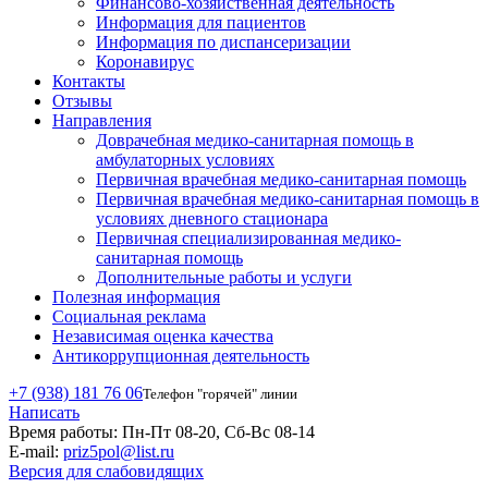
Финансово-хозяйственная деятельность
Информация для пациентов
Информация по диспансеризации
Коронавирус
Контакты
Отзывы
Направления
Доврачебная медико-санитарная помощь в
амбулаторных условиях
Первичная врачебная медико-санитарная помощь
Первичная врачебная медико-санитарная помощь в
условиях дневного стационара
Первичная специализированная медико-
санитарная помощь
Дополнительные работы и услуги
Полезная информация
Социальная реклама
Независимая оценка качества
Антикоррупционная деятельность
+7 (938) 181 76 06
Телефон "горячей" линии
Написать
Время работы:
Пн-Пт 08-20, Сб-Вс 08-14
E-mail:
priz5pol@list.ru
Версия для слабовидящих