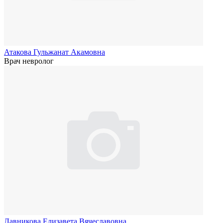
Атакова Гульжанат Акамовна
Врач невролог
Лавникова Елизавета Вячеславовна