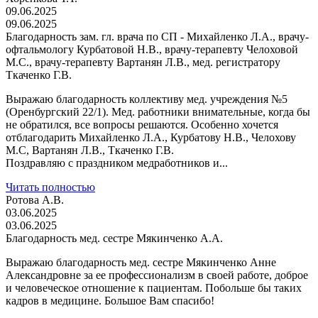
09.06.2025
09.06.2025
Благодарность зам. гл. врача по СП - Михайленко Л.А., врачу-
офтальмологу Курбатовой Н.В., врачу-терапевту Челоховой
М.С., врачу-терапевту Вартанян Л.В., мед. регистратору
Ткаченко Г.В.
Выражаю благодарность коллективу мед. учреждения №5
(Оренбургский 22/1). Мед. работники внимательные, когда бы
не обратился, все вопросы решаются. Особенно хочется
отблагодарить Михайленко Л.А., Курбатову Н.В., Челохову
М.С, Вартанян Л.В., Ткаченко Г.В.
Поздравляю с праздником медработников и...
Читать полностью
Ротова А.В.
03.06.2025
03.06.2025
Благодарность мед. сестре Мякинченко А.А.
Выражаю благодарность мед. сестре Мякинченко Анне
Александровне за ее профессионализм в своей работе, доброе
и человеческое отношение к пациентам. Побольше бы таких
кадров в медицине. Большое Вам спасибо!