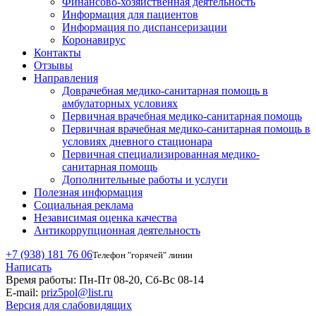
Финансово-хозяйственная деятельность
Информация для пациентов
Информация по диспансеризации
Коронавирус
Контакты
Отзывы
Направления
Доврачебная медико-санитарная помощь в
амбулаторных условиях
Первичная врачебная медико-санитарная помощь
Первичная врачебная медико-санитарная помощь в
условиях дневного стационара
Первичная специализированная медико-
санитарная помощь
Дополнительные работы и услуги
Полезная информация
Социальная реклама
Независимая оценка качества
Антикоррупционная деятельность
+7 (938) 181 76 06
Телефон "горячей" линии
Написать
Время работы:
Пн-Пт 08-20, Сб-Вс 08-14
E-mail:
priz5pol@list.ru
Версия для слабовидящих