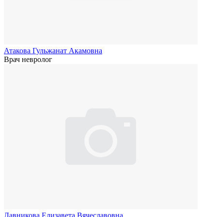
Атакова Гульжанат Акамовна
Врач невролог
Лавникова Елизавета Вячеславовна