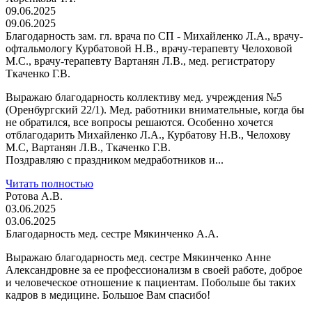
09.06.2025
09.06.2025
Благодарность зам. гл. врача по СП - Михайленко Л.А., врачу-
офтальмологу Курбатовой Н.В., врачу-терапевту Челоховой
М.С., врачу-терапевту Вартанян Л.В., мед. регистратору
Ткаченко Г.В.
Выражаю благодарность коллективу мед. учреждения №5
(Оренбургский 22/1). Мед. работники внимательные, когда бы
не обратился, все вопросы решаются. Особенно хочется
отблагодарить Михайленко Л.А., Курбатову Н.В., Челохову
М.С, Вартанян Л.В., Ткаченко Г.В.
Поздравляю с праздником медработников и...
Читать полностью
Ротова А.В.
03.06.2025
03.06.2025
Благодарность мед. сестре Мякинченко А.А.
Выражаю благодарность мед. сестре Мякинченко Анне
Александровне за ее профессионализм в своей работе, доброе
и человеческое отношение к пациентам. Побольше бы таких
кадров в медицине. Большое Вам спасибо!