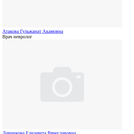
Атакова Гульжанат Акамовна
Врач невролог
Лавникова Елизавета Вячеславовна