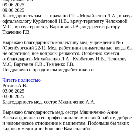
09.06.2025
09.06.2025
Благодарность зам. гл. врача по СП - Михайленко Л.А., врачу-
офтальмологу Курбатовой Н.В., врачу-терапевту Челоховой
М.С., врачу-терапевту Вартанян Л.В., мед. регистратору
Ткаченко Г.В.
Выражаю благодарность коллективу мед. учреждения №5
(Оренбургский 22/1). Мед. работники внимательные, когда бы
не обратился, все вопросы решаются. Особенно хочется
отблагодарить Михайленко Л.А., Курбатову Н.В., Челохову
М.С, Вартанян Л.В., Ткаченко Г.В.
Поздравляю с праздником медработников и...
Читать полностью
Ротова А.В.
03.06.2025
03.06.2025
Благодарность мед. сестре Мякинченко А.А.
Выражаю благодарность мед. сестре Мякинченко Анне
Александровне за ее профессионализм в своей работе, доброе
и человеческое отношение к пациентам. Побольше бы таких
кадров в медицине. Большое Вам спасибо!