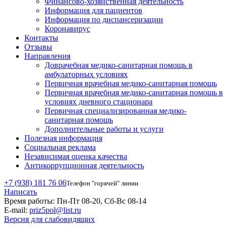
Финансово-хозяйственная деятельность
Информация для пациентов
Информация по диспансеризации
Коронавирус
Контакты
Отзывы
Направления
Доврачебная медико-санитарная помощь в
амбулаторных условиях
Первичная врачебная медико-санитарная помощь
Первичная врачебная медико-санитарная помощь в
условиях дневного стационара
Первичная специализированная медико-
санитарная помощь
Дополнительные работы и услуги
Полезная информация
Социальная реклама
Независимая оценка качества
Антикоррупционная деятельность
+7 (938) 181 76 06
Телефон "горячей" линии
Написать
Время работы:
Пн-Пт 08-20, Сб-Вс 08-14
E-mail:
priz5pol@list.ru
Версия для слабовидящих