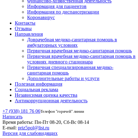
Финансово-хозяйственная деятельность
Информация для пациентов
Информация по диспансеризации
Коронавирус
Контакты
Отзывы
Направления
Доврачебная медико-санитарная помощь в
амбулаторных условиях
Первичная врачебная медико-санитарная помощь
Первичная врачебная медико-санитарная помощь в
условиях дневного стационара
Первичная специализированная медико-
санитарная помощь
Дополнительные работы и услуги
Полезная информация
Социальная реклама
Независимая оценка качества
Антикоррупционная деятельность
+7 (938) 181 76 06
Телефон "горячей" линии
Написать
Время работы:
Пн-Пт 08-20, Сб-Вс 08-14
E-mail:
priz5pol@list.ru
Версия для слабовидящих