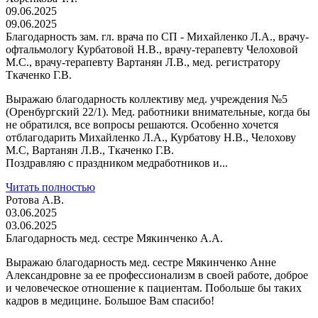
09.06.2025
09.06.2025
Благодарность зам. гл. врача по СП - Михайленко Л.А., врачу-
офтальмологу Курбатовой Н.В., врачу-терапевту Челоховой
М.С., врачу-терапевту Вартанян Л.В., мед. регистратору
Ткаченко Г.В.
Выражаю благодарность коллективу мед. учреждения №5
(Оренбургский 22/1). Мед. работники внимательные, когда бы
не обратился, все вопросы решаются. Особенно хочется
отблагодарить Михайленко Л.А., Курбатову Н.В., Челохову
М.С, Вартанян Л.В., Ткаченко Г.В.
Поздравляю с праздником медработников и...
Читать полностью
Ротова А.В.
03.06.2025
03.06.2025
Благодарность мед. сестре Мякинченко А.А.
Выражаю благодарность мед. сестре Мякинченко Анне
Александровне за ее профессионализм в своей работе, доброе
и человеческое отношение к пациентам. Побольше бы таких
кадров в медицине. Большое Вам спасибо!