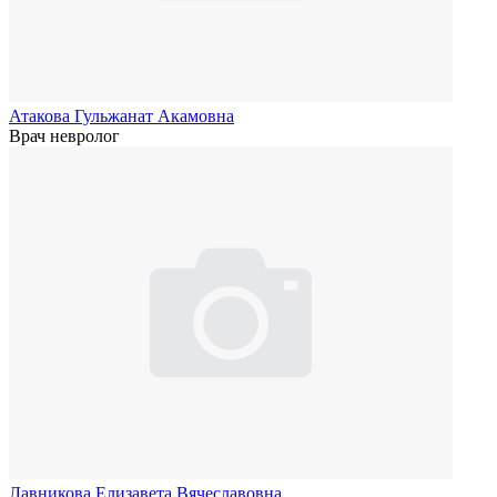
Атакова Гульжанат Акамовна
Врач невролог
Лавникова Елизавета Вячеславовна