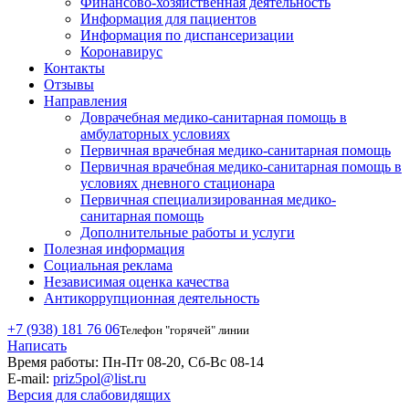
Финансово-хозяйственная деятельность
Информация для пациентов
Информация по диспансеризации
Коронавирус
Контакты
Отзывы
Направления
Доврачебная медико-санитарная помощь в
амбулаторных условиях
Первичная врачебная медико-санитарная помощь
Первичная врачебная медико-санитарная помощь в
условиях дневного стационара
Первичная специализированная медико-
санитарная помощь
Дополнительные работы и услуги
Полезная информация
Социальная реклама
Независимая оценка качества
Антикоррупционная деятельность
+7 (938) 181 76 06
Телефон "горячей" линии
Написать
Время работы:
Пн-Пт 08-20, Сб-Вс 08-14
E-mail:
priz5pol@list.ru
Версия для слабовидящих