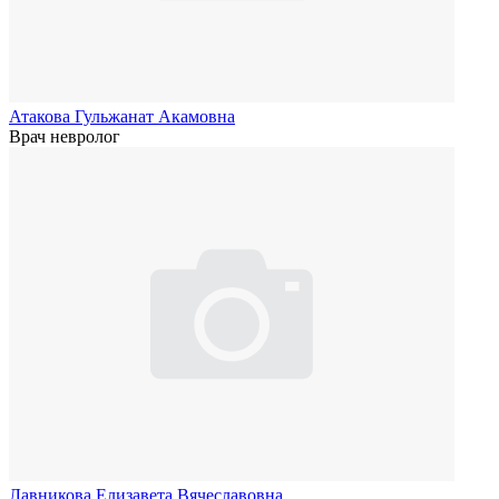
Атакова Гульжанат Акамовна
Врач невролог
Лавникова Елизавета Вячеславовна