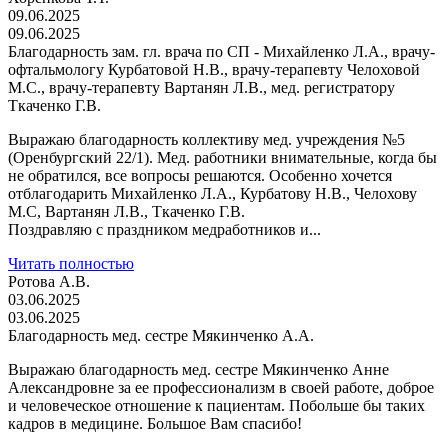
09.06.2025
09.06.2025
Благодарность зам. гл. врача по СП - Михайленко Л.А., врачу-
офтальмологу Курбатовой Н.В., врачу-терапевту Челоховой
М.С., врачу-терапевту Вартанян Л.В., мед. регистратору
Ткаченко Г.В.
Выражаю благодарность коллективу мед. учреждения №5
(Оренбургский 22/1). Мед. работники внимательные, когда бы
не обратился, все вопросы решаются. Особенно хочется
отблагодарить Михайленко Л.А., Курбатову Н.В., Челохову
М.С, Вартанян Л.В., Ткаченко Г.В.
Поздравляю с праздником медработников и...
Читать полностью
Ротова А.В.
03.06.2025
03.06.2025
Благодарность мед. сестре Мякинченко А.А.
Выражаю благодарность мед. сестре Мякинченко Анне
Александровне за ее профессионализм в своей работе, доброе
и человеческое отношение к пациентам. Побольше бы таких
кадров в медицине. Большое Вам спасибо!