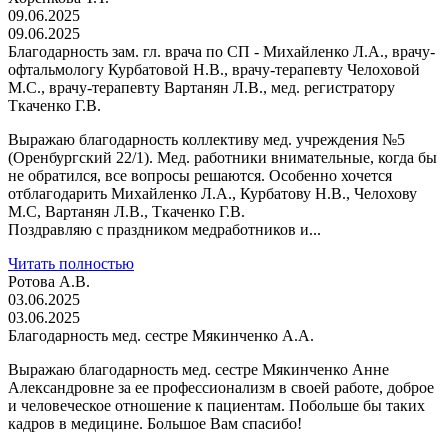
09.06.2025
09.06.2025
Благодарность зам. гл. врача по СП - Михайленко Л.А., врачу-
офтальмологу Курбатовой Н.В., врачу-терапевту Челоховой
М.С., врачу-терапевту Вартанян Л.В., мед. регистратору
Ткаченко Г.В.
Выражаю благодарность коллективу мед. учреждения №5
(Оренбургский 22/1). Мед. работники внимательные, когда бы
не обратился, все вопросы решаются. Особенно хочется
отблагодарить Михайленко Л.А., Курбатову Н.В., Челохову
М.С, Вартанян Л.В., Ткаченко Г.В.
Поздравляю с праздником медработников и...
Читать полностью
Ротова А.В.
03.06.2025
03.06.2025
Благодарность мед. сестре Мякинченко А.А.
Выражаю благодарность мед. сестре Мякинченко Анне
Александровне за ее профессионализм в своей работе, доброе
и человеческое отношение к пациентам. Побольше бы таких
кадров в медицине. Большое Вам спасибо!