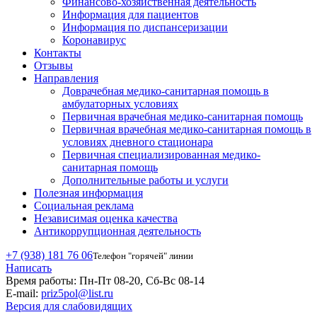
Финансово-хозяйственная деятельность
Информация для пациентов
Информация по диспансеризации
Коронавирус
Контакты
Отзывы
Направления
Доврачебная медико-санитарная помощь в
амбулаторных условиях
Первичная врачебная медико-санитарная помощь
Первичная врачебная медико-санитарная помощь в
условиях дневного стационара
Первичная специализированная медико-
санитарная помощь
Дополнительные работы и услуги
Полезная информация
Социальная реклама
Независимая оценка качества
Антикоррупционная деятельность
+7 (938) 181 76 06
Телефон "горячей" линии
Написать
Время работы:
Пн-Пт 08-20, Сб-Вс 08-14
E-mail:
priz5pol@list.ru
Версия для слабовидящих