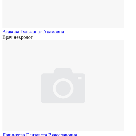
Атакова Гульжанат Акамовна
Врач невролог
Лавникова Елизавета Вячеславовна