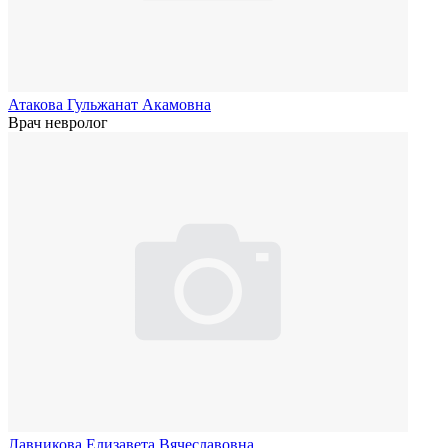
Атакова Гульжанат Акамовна
Врач невролог
Лавникова Елизавета Вячеславовна