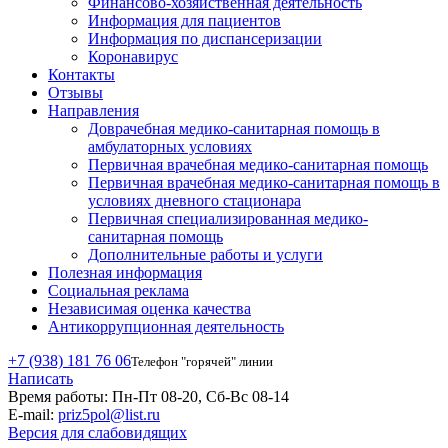
Финансово-хозяйственная деятельность
Информация для пациентов
Информация по диспансеризации
Коронавирус
Контакты
Отзывы
Направления
Доврачебная медико-санитарная помощь в
амбулаторных условиях
Первичная врачебная медико-санитарная помощь
Первичная врачебная медико-санитарная помощь в
условиях дневного стационара
Первичная специализированная медико-
санитарная помощь
Дополнительные работы и услуги
Полезная информация
Социальная реклама
Независимая оценка качества
Антикоррупционная деятельность
+7 (938) 181 76 06
Телефон "горячей" линии
Написать
Время работы:
Пн-Пт 08-20, Сб-Вс 08-14
E-mail:
priz5pol@list.ru
Версия для слабовидящих