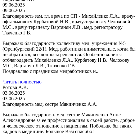
09.06.2025
09.06.2025
Благодарность зам. гл. врача по СП - Михайленко Л.А., врачу-
офтальмологу Курбатовой Н.В., врачу-терапевту Челоховой
М.С., врачу-терапевту Вартанян Л.В., мед. регистратору
Ткаченко Г.В.
Выражаю благодарность коллективу мед. учреждения №5
(Оренбургский 22/1). Мед. работники внимательные, когда бы
не обратился, все вопросы решаются. Особенно хочется
отблагодарить Михайленко Л.А., Курбатову Н.В., Челохову
М.С, Вартанян Л.В., Ткаченко Г.В.
Поздравляю с праздником медработников и...
Читать полностью
Ротова А.В.
03.06.2025
03.06.2025
Благодарность мед. сестре Мякинченко А.А.
Выражаю благодарность мед. сестре Мякинченко Анне
Александровне за ее профессионализм в своей работе, доброе
и человеческое отношение к пациентам. Побольше бы таких
кадров в медицине. Большое Вам спасибо!