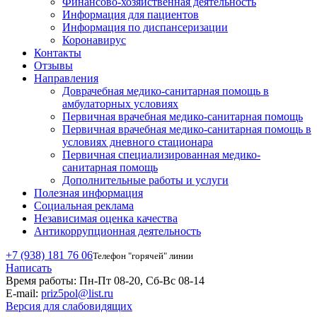
Финансово-хозяйственная деятельность
Информация для пациентов
Информация по диспансеризации
Коронавирус
Контакты
Отзывы
Направления
Доврачебная медико-санитарная помощь в
амбулаторных условиях
Первичная врачебная медико-санитарная помощь
Первичная врачебная медико-санитарная помощь в
условиях дневного стационара
Первичная специализированная медико-
санитарная помощь
Дополнительные работы и услуги
Полезная информация
Социальная реклама
Независимая оценка качества
Антикоррупционная деятельность
+7 (938) 181 76 06
Телефон "горячей" линии
Написать
Время работы:
Пн-Пт 08-20, Сб-Вс 08-14
E-mail:
priz5pol@list.ru
Версия для слабовидящих