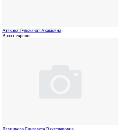
Атакова Гульжанат Акамовна
Врач невролог
Лавникова Елизавета Вячеславовна