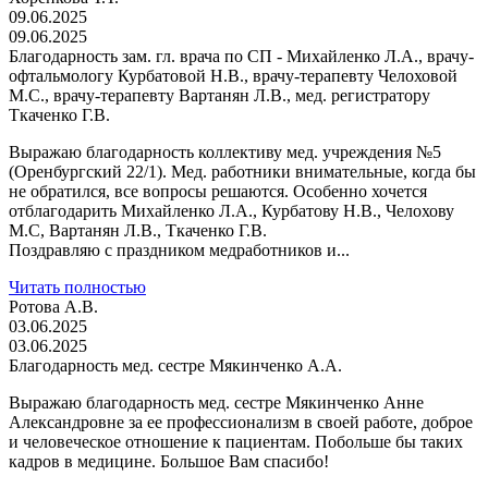
09.06.2025
09.06.2025
Благодарность зам. гл. врача по СП - Михайленко Л.А., врачу-
офтальмологу Курбатовой Н.В., врачу-терапевту Челоховой
М.С., врачу-терапевту Вартанян Л.В., мед. регистратору
Ткаченко Г.В.
Выражаю благодарность коллективу мед. учреждения №5
(Оренбургский 22/1). Мед. работники внимательные, когда бы
не обратился, все вопросы решаются. Особенно хочется
отблагодарить Михайленко Л.А., Курбатову Н.В., Челохову
М.С, Вартанян Л.В., Ткаченко Г.В.
Поздравляю с праздником медработников и...
Читать полностью
Ротова А.В.
03.06.2025
03.06.2025
Благодарность мед. сестре Мякинченко А.А.
Выражаю благодарность мед. сестре Мякинченко Анне
Александровне за ее профессионализм в своей работе, доброе
и человеческое отношение к пациентам. Побольше бы таких
кадров в медицине. Большое Вам спасибо!