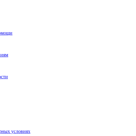
помощи
ниям
ости
орных условиях