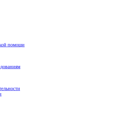
ской помощи
едованиям
тельности
и