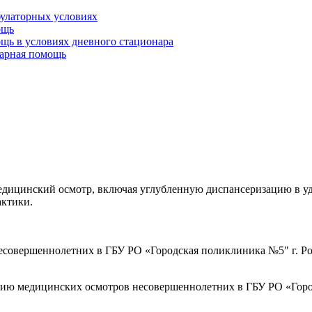
булаторных условиях
ощь
щь в условиях дневного стационара
тарная помощь
ицинский осмотр, включая углубленную диспансеризацию в удоб
актики.
совершеннолетних в ГБУ РО «Городская поликлиника №5" г. Ро
ию медицинских осмотров несовершеннолетних в ГБУ РО «Город