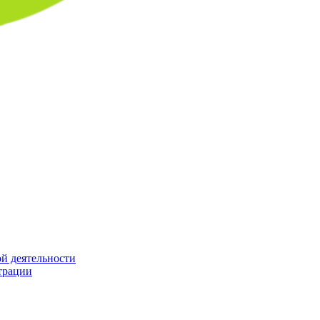
й деятельности
трации