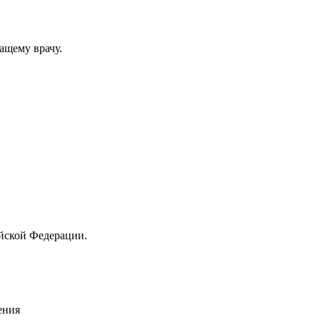
ащему врачу.
йской Федерации.
ения