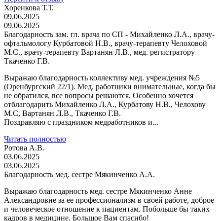
Хоренкова Т.Т.
09.06.2025
09.06.2025
Благодарность зам. гл. врача по СП - Михайленко Л.А., врачу-
офтальмологу Курбатовой Н.В., врачу-терапевту Челоховой
М.С., врачу-терапевту Вартанян Л.В., мед. регистратору
Ткаченко Г.В.
Выражаю благодарность коллективу мед. учреждения №5
(Оренбургский 22/1). Мед. работники внимательные, когда бы
не обратился, все вопросы решаются. Особенно хочется
отблагодарить Михайленко Л.А., Курбатову Н.В., Челохову
М.С, Вартанян Л.В., Ткаченко Г.В.
Поздравляю с праздником медработников и...
Читать полностью
Ротова А.В.
03.06.2025
03.06.2025
Благодарность мед. сестре Мякинченко А.А.
Выражаю благодарность мед. сестре Мякинченко Анне
Александровне за ее профессионализм в своей работе, доброе
и человеческое отношение к пациентам. Побольше бы таких
кадров в медицине. Большое Вам спасибо!