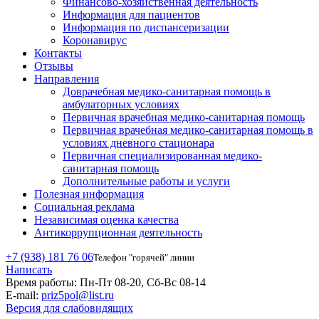
Финансово-хозяйственная деятельность
Информация для пациентов
Информация по диспансеризации
Коронавирус
Контакты
Отзывы
Направления
Доврачебная медико-санитарная помощь в
амбулаторных условиях
Первичная врачебная медико-санитарная помощь
Первичная врачебная медико-санитарная помощь в
условиях дневного стационара
Первичная специализированная медико-
санитарная помощь
Дополнительные работы и услуги
Полезная информация
Социальная реклама
Независимая оценка качества
Антикоррупционная деятельность
+7 (938) 181 76 06
Телефон "горячей" линии
Написать
Время работы:
Пн-Пт 08-20, Сб-Вс 08-14
E-mail:
priz5pol@list.ru
Версия для слабовидящих