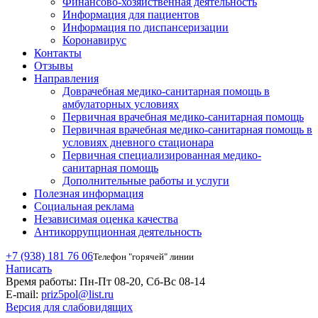
Финансово-хозяйственная деятельность
Информация для пациентов
Информация по диспансеризации
Коронавирус
Контакты
Отзывы
Направления
Доврачебная медико-санитарная помощь в
амбулаторных условиях
Первичная врачебная медико-санитарная помощь
Первичная врачебная медико-санитарная помощь в
условиях дневного стационара
Первичная специализированная медико-
санитарная помощь
Дополнительные работы и услуги
Полезная информация
Социальная реклама
Независимая оценка качества
Антикоррупционная деятельность
+7 (938) 181 76 06
Телефон "горячей" линии
Написать
Время работы:
Пн-Пт 08-20, Сб-Вс 08-14
E-mail:
priz5pol@list.ru
Версия для слабовидящих