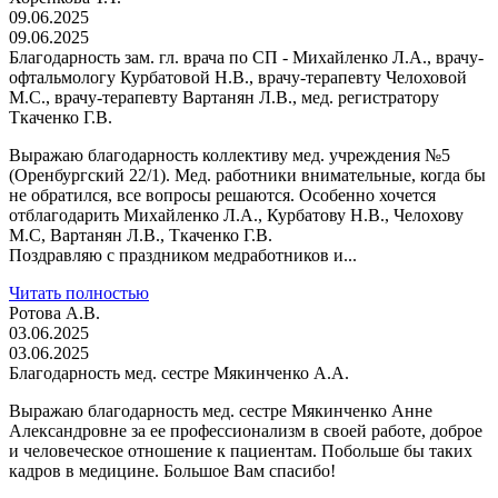
09.06.2025
09.06.2025
Благодарность зам. гл. врача по СП - Михайленко Л.А., врачу-
офтальмологу Курбатовой Н.В., врачу-терапевту Челоховой
М.С., врачу-терапевту Вартанян Л.В., мед. регистратору
Ткаченко Г.В.
Выражаю благодарность коллективу мед. учреждения №5
(Оренбургский 22/1). Мед. работники внимательные, когда бы
не обратился, все вопросы решаются. Особенно хочется
отблагодарить Михайленко Л.А., Курбатову Н.В., Челохову
М.С, Вартанян Л.В., Ткаченко Г.В.
Поздравляю с праздником медработников и...
Читать полностью
Ротова А.В.
03.06.2025
03.06.2025
Благодарность мед. сестре Мякинченко А.А.
Выражаю благодарность мед. сестре Мякинченко Анне
Александровне за ее профессионализм в своей работе, доброе
и человеческое отношение к пациентам. Побольше бы таких
кадров в медицине. Большое Вам спасибо!