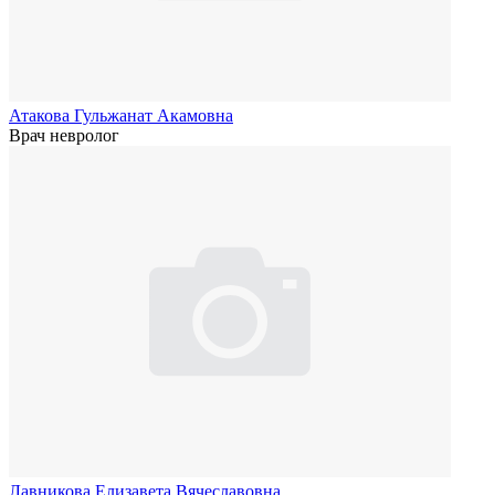
Атакова Гульжанат Акамовна
Врач невролог
Лавникова Елизавета Вячеславовна