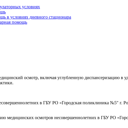
булаторных условиях
ощь
щь в условиях дневного стационара
тарная помощь
ицинский осмотр, включая углубленную диспансеризацию в удоб
актики.
совершеннолетних в ГБУ РО «Городская поликлиника №5" г. Ро
ию медицинских осмотров несовершеннолетних в ГБУ РО «Город