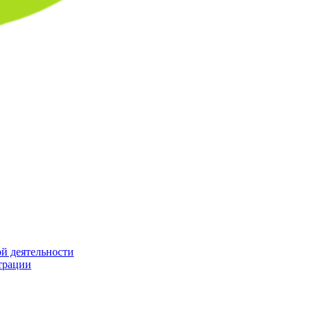
й деятельности
трации