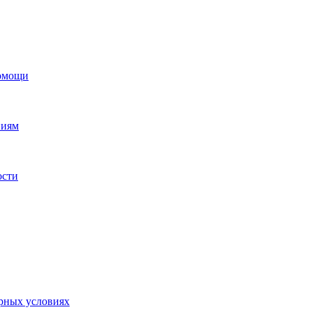
помощи
ниям
ости
орных условиях