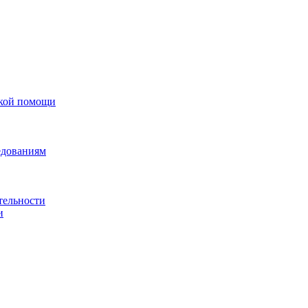
ской помощи
едованиям
тельности
и