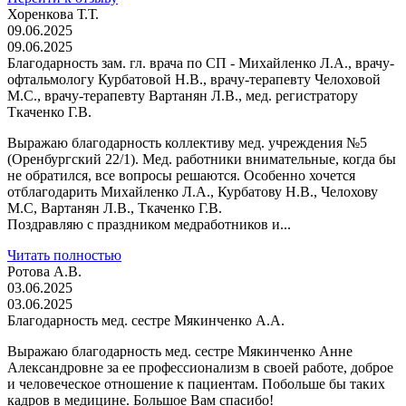
Хоренкова Т.Т.
09.06.2025
09.06.2025
Благодарность зам. гл. врача по СП - Михайленко Л.А., врачу-
офтальмологу Курбатовой Н.В., врачу-терапевту Челоховой
М.С., врачу-терапевту Вартанян Л.В., мед. регистратору
Ткаченко Г.В.
Выражаю благодарность коллективу мед. учреждения №5
(Оренбургский 22/1). Мед. работники внимательные, когда бы
не обратился, все вопросы решаются. Особенно хочется
отблагодарить Михайленко Л.А., Курбатову Н.В., Челохову
М.С, Вартанян Л.В., Ткаченко Г.В.
Поздравляю с праздником медработников и...
Читать полностью
Ротова А.В.
03.06.2025
03.06.2025
Благодарность мед. сестре Мякинченко А.А.
Выражаю благодарность мед. сестре Мякинченко Анне
Александровне за ее профессионализм в своей работе, доброе
и человеческое отношение к пациентам. Побольше бы таких
кадров в медицине. Большое Вам спасибо!