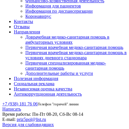
Финансово-хозяйственная деятельность
Информация для пациентов
Информация по диспансеризации
Коронавирус
Контакты
Отзывы
Направления
Доврачебная медико-санитарная помощь в
амбулаторных условиях
Первичная врачебная медико-санитарная помощь
Первичная врачебная медико-санитарная помощь в
условиях дневного стационара
Первичная специализированная медико-
санитарная помощь
Дополнительные работы и услуги
Полезная информация
Социальная реклама
Независимая оценка качества
Антикоррупционная деятельность
+7 (938) 181 76 06
Телефон "горячей" линии
Написать
Время работы:
Пн-Пт 08-20, Сб-Вс 08-14
E-mail:
priz5pol@list.ru
Версия для слабовидящих