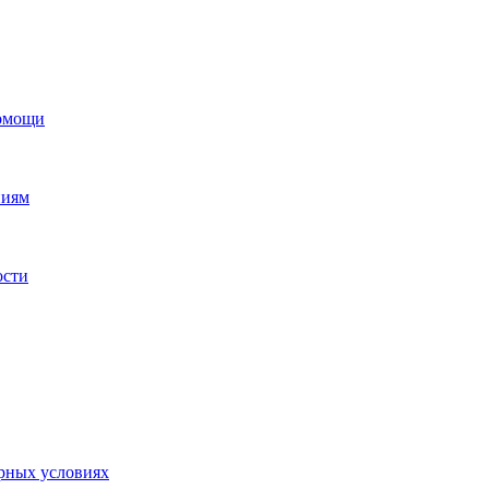
помощи
ниям
ости
орных условиях