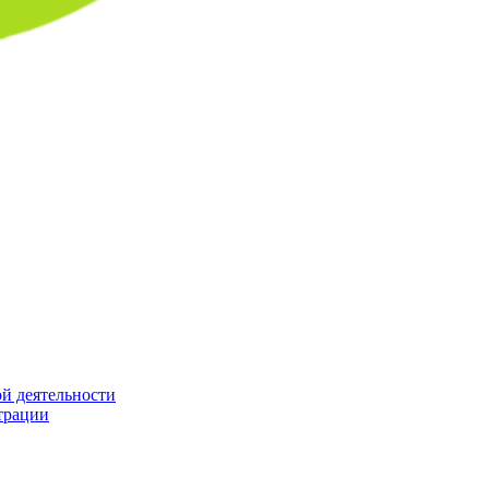
й деятельности
трации