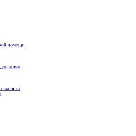
ской помощи
едованиям
тельности
и