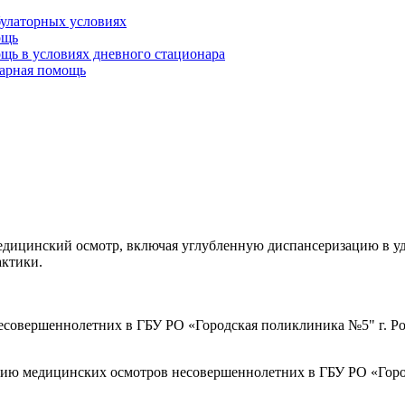
булаторных условиях
ощь
щь в условиях дневного стационара
тарная помощь
ицинский осмотр, включая углубленную диспансеризацию в удоб
актики.
совершеннолетних в ГБУ РО «Городская поликлиника №5" г. Ро
ию медицинских осмотров несовершеннолетних в ГБУ РО «Город