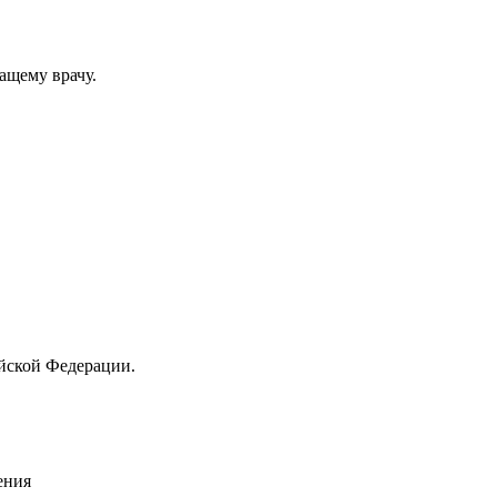
ащему врачу.
йской Федерации.
ения