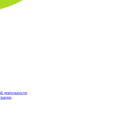
й деятельности
трации