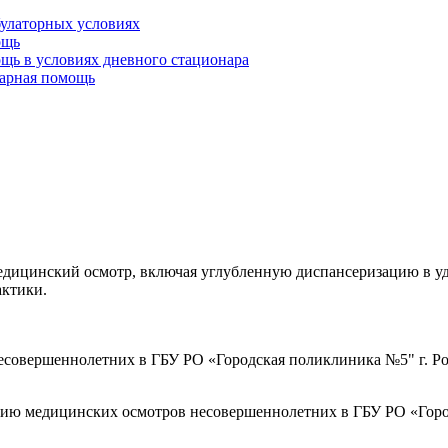
булаторных условиях
ощь
щь в условиях дневного стационара
тарная помощь
ицинский осмотр, включая углубленную диспансеризацию в удоб
актики.
совершеннолетних в ГБУ РО «Городская поликлиника №5" г. Ро
ию медицинских осмотров несовершеннолетних в ГБУ РО «Город