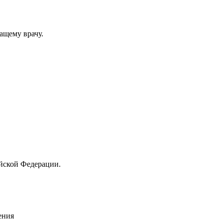
ащему врачу.
йской Федерации.
ения