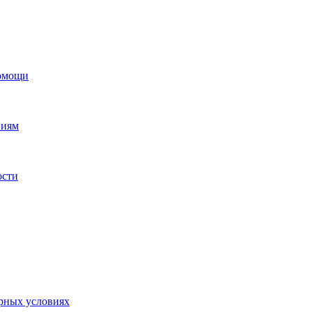
помощи
ниям
ости
орных условиях