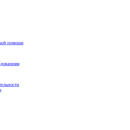
ской помощи
едованиям
тельности
и