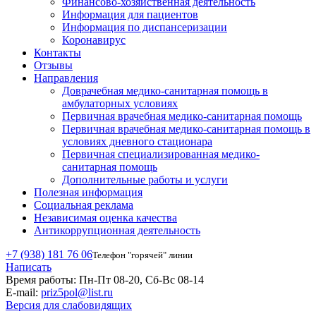
Финансово-хозяйственная деятельность
Информация для пациентов
Информация по диспансеризации
Коронавирус
Контакты
Отзывы
Направления
Доврачебная медико-санитарная помощь в
амбулаторных условиях
Первичная врачебная медико-санитарная помощь
Первичная врачебная медико-санитарная помощь в
условиях дневного стационара
Первичная специализированная медико-
санитарная помощь
Дополнительные работы и услуги
Полезная информация
Социальная реклама
Независимая оценка качества
Антикоррупционная деятельность
+7 (938) 181 76 06
Телефон "горячей" линии
Написать
Время работы:
Пн-Пт 08-20, Сб-Вс 08-14
E-mail:
priz5pol@list.ru
Версия для слабовидящих