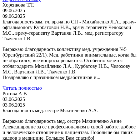
Хоренкова Т.Т.
09.06.2025
09.06.2025
Благодарность зам. гл. врача по СП - Михайленко Л.А., врачу-
офтальмологу Курбатовой Н.В., врачу-терапевту Челоховой
М.С., врачу-терапевту Вартанян Л.В., мед. регистратору
Ткаченко Г.В.
Выражаю благодарность коллективу мед. учреждения №5
(Оренбургский 22/1). Мед. работники внимательные, когда бы
не обратился, все вопросы решаются. Особенно хочется
отблагодарить Михайленко Л.А., Курбатову Н.В., Челохову
М.С, Вартанян Л.В., Ткаченко Г.В.
Поздравляю с праздником медработников и...
Читать полностью
Ротова А.В.
03.06.2025
03.06.2025
Благодарность мед. сестре Мякинченко А.А.
Выражаю благодарность мед. сестре Мякинченко Анне
Александровне за ее профессионализм в своей работе, доброе
и человеческое отношение к пациентам. Побольше бы таких
кадров в медицине. Большое Вам спасибо!