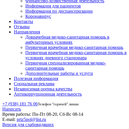
Финансово-хозяйственная деятельность
Информация для пациентов
Информация по диспансеризации
Коронавирус
Контакты
Отзывы
Направления
Доврачебная медико-санитарная помощь в
амбулаторных условиях
Первичная врачебная медико-санитарная помощь
Первичная врачебная медико-санитарная помощь в
условиях дневного стационара
Первичная специализированная медико-
санитарная помощь
Дополнительные работы и услуги
Полезная информация
Социальная реклама
Независимая оценка качества
Антикоррупционная деятельность
+7 (938) 181 76 06
Телефон "горячей" линии
Написать
Время работы:
Пн-Пт 08-20, Сб-Вс 08-14
E-mail:
priz5pol@list.ru
Версия для слабовидящих