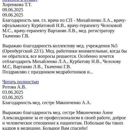
Хоренкова Т.Т.
09.06.2025
09.06.2025
Благодарность зам. гл. врача по СП - Михайленко Л.А., врачу-
офтальмологу Курбатовой Н.В., врачу-терапевту Челоховой
М.С., врачу-терапевту Вартанян Л.В., мед. регистратору
Ткаченко Г.В.
Выражаю благодарность коллективу мед. учреждения №5
(Оренбургский 22/1). Мед. работники внимательные, когда бы
не обратился, все вопросы решаются. Особенно хочется
отблагодарить Михайленко Л.А., Курбатову Н.В., Челохову
М.С, Вартанян Л.В., Ткаченко Г.В.
Поздравляю с праздником медработников и...
Читать полностью
Ротова А.В.
03.06.2025
03.06.2025
Благодарность мед. сестре Мякинченко А.А.
Выражаю благодарность мед. сестре Мякинченко Анне
Александровне за ее профессионализм в своей работе, доброе
и человеческое отношение к пациентам. Побольше бы таких
кадров в медицине. Большое Вам спасибо!