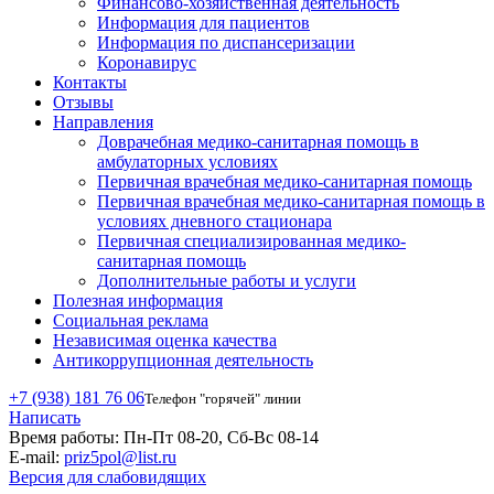
Финансово-хозяйственная деятельность
Информация для пациентов
Информация по диспансеризации
Коронавирус
Контакты
Отзывы
Направления
Доврачебная медико-санитарная помощь в
амбулаторных условиях
Первичная врачебная медико-санитарная помощь
Первичная врачебная медико-санитарная помощь в
условиях дневного стационара
Первичная специализированная медико-
санитарная помощь
Дополнительные работы и услуги
Полезная информация
Социальная реклама
Независимая оценка качества
Антикоррупционная деятельность
+7 (938) 181 76 06
Телефон "горячей" линии
Написать
Время работы:
Пн-Пт 08-20, Сб-Вс 08-14
E-mail:
priz5pol@list.ru
Версия для слабовидящих