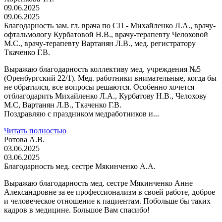
09.06.2025
09.06.2025
Благодарность зам. гл. врача по СП - Михайленко Л.А., врачу-
офтальмологу Курбатовой Н.В., врачу-терапевту Челоховой
М.С., врачу-терапевту Вартанян Л.В., мед. регистратору
Ткаченко Г.В.
Выражаю благодарность коллективу мед. учреждения №5
(Оренбургский 22/1). Мед. работники внимательные, когда бы
не обратился, все вопросы решаются. Особенно хочется
отблагодарить Михайленко Л.А., Курбатову Н.В., Челохову
М.С, Вартанян Л.В., Ткаченко Г.В.
Поздравляю с праздником медработников и...
Читать полностью
Ротова А.В.
03.06.2025
03.06.2025
Благодарность мед. сестре Мякинченко А.А.
Выражаю благодарность мед. сестре Мякинченко Анне
Александровне за ее профессионализм в своей работе, доброе
и человеческое отношение к пациентам. Побольше бы таких
кадров в медицине. Большое Вам спасибо!