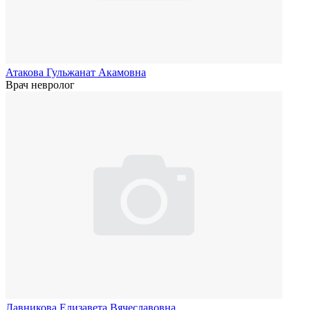
Атакова Гульжанат Акамовна
Врач невролог
Лавникова Елизавета Вячеславовна