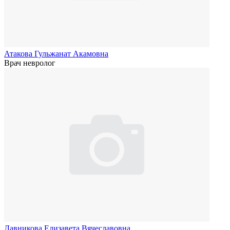
Атакова Гульжанат Акамовна
Врач невролог
Лавникова Елизавета Вячеславовна