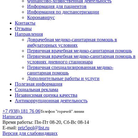
Финансово-хозяйственная деятельность
Информация для пациентов
Информация по диспансеризации
Коронавирус
Контакты
Отзывы
Направления
Доврачебная медико-санитарная помощь в
амбулаторных условиях
Первичная врачебная медико-санитарная помощь
Первичная врачебная медико-санитарная помощь в
условиях дневного стационара
Первичная специализированная медико-
санитарная помощь
Дополнительные работы и услуги
Полезная информация
Социальная реклама
Независимая оценка качества
Антикоррупционная деятельность
+7 (938) 181 76 06
Телефон "горячей" линии
Написать
Время работы:
Пн-Пт 08-20, Сб-Вс 08-14
E-mail:
priz5pol@list.ru
Версия для слабовидящих