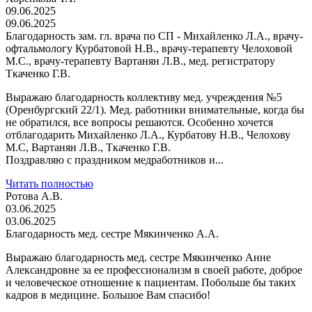
09.06.2025
09.06.2025
Благодарность зам. гл. врача по СП - Михайленко Л.А., врачу-
офтальмологу Курбатовой Н.В., врачу-терапевту Челоховой
М.С., врачу-терапевту Вартанян Л.В., мед. регистратору
Ткаченко Г.В.
Выражаю благодарность коллективу мед. учреждения №5
(Оренбургский 22/1). Мед. работники внимательные, когда бы
не обратился, все вопросы решаются. Особенно хочется
отблагодарить Михайленко Л.А., Курбатову Н.В., Челохову
М.С, Вартанян Л.В., Ткаченко Г.В.
Поздравляю с праздником медработников и...
Читать полностью
Ротова А.В.
03.06.2025
03.06.2025
Благодарность мед. сестре Мякинченко А.А.
Выражаю благодарность мед. сестре Мякинченко Анне
Александровне за ее профессионализм в своей работе, доброе
и человеческое отношение к пациентам. Побольше бы таких
кадров в медицине. Большое Вам спасибо!