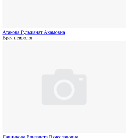
Атакова Гульжанат Акамовна
Врач невролог
Лавникова Елизавета Вячеславовна