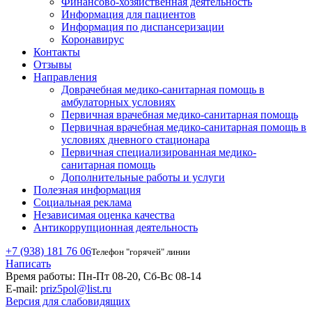
Финансово-хозяйственная деятельность
Информация для пациентов
Информация по диспансеризации
Коронавирус
Контакты
Отзывы
Направления
Доврачебная медико-санитарная помощь в
амбулаторных условиях
Первичная врачебная медико-санитарная помощь
Первичная врачебная медико-санитарная помощь в
условиях дневного стационара
Первичная специализированная медико-
санитарная помощь
Дополнительные работы и услуги
Полезная информация
Социальная реклама
Независимая оценка качества
Антикоррупционная деятельность
+7 (938) 181 76 06
Телефон "горячей" линии
Написать
Время работы:
Пн-Пт 08-20, Сб-Вс 08-14
E-mail:
priz5pol@list.ru
Версия для слабовидящих