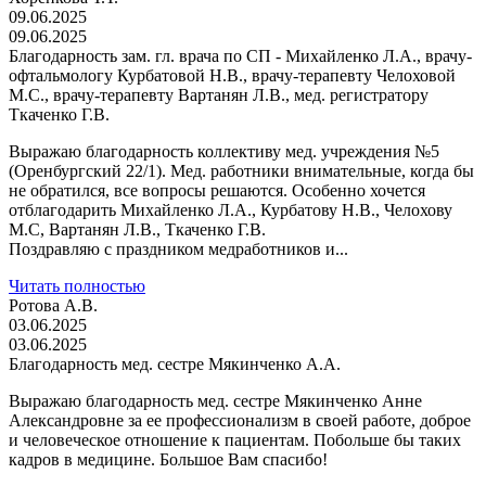
09.06.2025
09.06.2025
Благодарность зам. гл. врача по СП - Михайленко Л.А., врачу-
офтальмологу Курбатовой Н.В., врачу-терапевту Челоховой
М.С., врачу-терапевту Вартанян Л.В., мед. регистратору
Ткаченко Г.В.
Выражаю благодарность коллективу мед. учреждения №5
(Оренбургский 22/1). Мед. работники внимательные, когда бы
не обратился, все вопросы решаются. Особенно хочется
отблагодарить Михайленко Л.А., Курбатову Н.В., Челохову
М.С, Вартанян Л.В., Ткаченко Г.В.
Поздравляю с праздником медработников и...
Читать полностью
Ротова А.В.
03.06.2025
03.06.2025
Благодарность мед. сестре Мякинченко А.А.
Выражаю благодарность мед. сестре Мякинченко Анне
Александровне за ее профессионализм в своей работе, доброе
и человеческое отношение к пациентам. Побольше бы таких
кадров в медицине. Большое Вам спасибо!