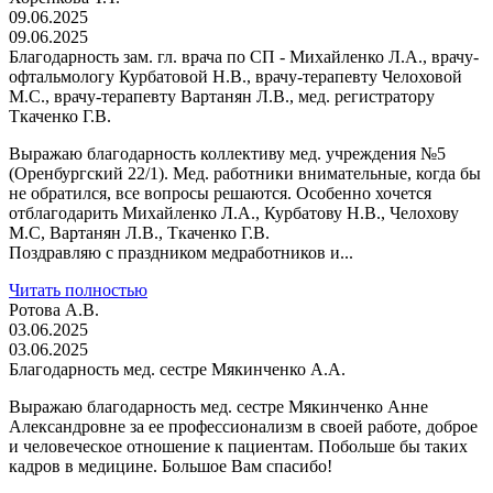
09.06.2025
09.06.2025
Благодарность зам. гл. врача по СП - Михайленко Л.А., врачу-
офтальмологу Курбатовой Н.В., врачу-терапевту Челоховой
М.С., врачу-терапевту Вартанян Л.В., мед. регистратору
Ткаченко Г.В.
Выражаю благодарность коллективу мед. учреждения №5
(Оренбургский 22/1). Мед. работники внимательные, когда бы
не обратился, все вопросы решаются. Особенно хочется
отблагодарить Михайленко Л.А., Курбатову Н.В., Челохову
М.С, Вартанян Л.В., Ткаченко Г.В.
Поздравляю с праздником медработников и...
Читать полностью
Ротова А.В.
03.06.2025
03.06.2025
Благодарность мед. сестре Мякинченко А.А.
Выражаю благодарность мед. сестре Мякинченко Анне
Александровне за ее профессионализм в своей работе, доброе
и человеческое отношение к пациентам. Побольше бы таких
кадров в медицине. Большое Вам спасибо!