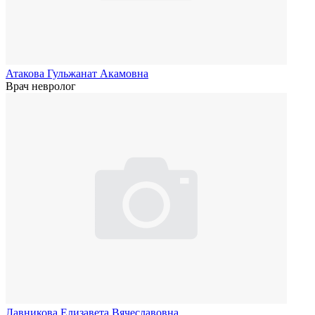
Атакова Гульжанат Акамовна
Врач невролог
Лавникова Елизавета Вячеславовна