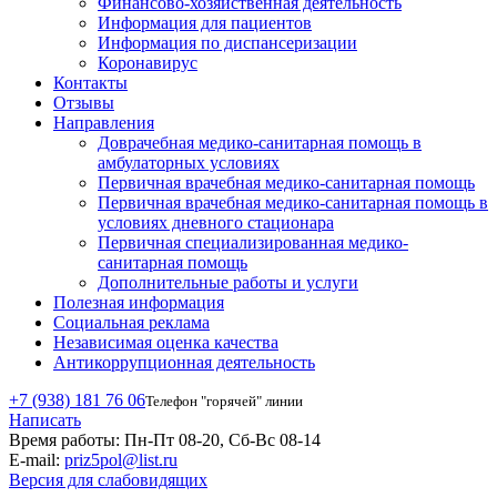
Финансово-хозяйственная деятельность
Информация для пациентов
Информация по диспансеризации
Коронавирус
Контакты
Отзывы
Направления
Доврачебная медико-санитарная помощь в
амбулаторных условиях
Первичная врачебная медико-санитарная помощь
Первичная врачебная медико-санитарная помощь в
условиях дневного стационара
Первичная специализированная медико-
санитарная помощь
Дополнительные работы и услуги
Полезная информация
Социальная реклама
Независимая оценка качества
Антикоррупционная деятельность
+7 (938) 181 76 06
Телефон "горячей" линии
Написать
Время работы:
Пн-Пт 08-20, Сб-Вс 08-14
E-mail:
priz5pol@list.ru
Версия для слабовидящих