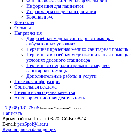
Финансово-хозяйственная деятельность
Информация для пациентов
Информация по диспансеризации
Коронавирус
Контакты
Отзывы
Направления
Доврачебная медико-санитарная помощь в
амбулаторных условиях
Первичная врачебная медико-санитарная помощь
Первичная врачебная медико-санитарная помощь в
условиях дневного стационара
Первичная специализированная медико-
санитарная помощь
Дополнительные работы и услуги
Полезная информация
Социальная реклама
Независимая оценка качества
Антикоррупционная деятельность
+7 (938) 181 76 06
Телефон "горячей" линии
Написать
Время работы:
Пн-Пт 08-20, Сб-Вс 08-14
E-mail:
priz5pol@list.ru
Версия для слабовидящих