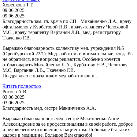
Хоренкова Т.Т.
09.06.2025
09.06.2025
Благодарность зам. гл. врача по СП - Михайленко Л.А., врачу-
офтальмологу Курбатовой Н.В., врачу-терапевту Челоховой
М.С., врачу-терапевту Вартанян Л.В., мед. регистратору
Ткаченко Г.В.
Выражаю благодарность коллективу мед. учреждения №5
(Оренбургский 22/1). Мед. работники внимательные, когда бы
не обратился, все вопросы решаются. Особенно хочется
отблагодарить Михайленко Л.А., Курбатову Н.В., Челохову
М.С, Вартанян Л.В., Ткаченко Г.В.
Поздравляю с праздником медработников и...
Читать полностью
Ротова А.В.
03.06.2025
03.06.2025
Благодарность мед. сестре Мякинченко А.А.
Выражаю благодарность мед. сестре Мякинченко Анне
Александровне за ее профессионализм в своей работе, доброе
и человеческое отношение к пациентам. Побольше бы таких
кадров в медицине. Большое Вам спасибо!