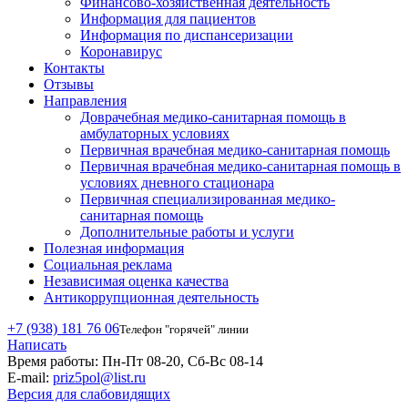
Финансово-хозяйственная деятельность
Информация для пациентов
Информация по диспансеризации
Коронавирус
Контакты
Отзывы
Направления
Доврачебная медико-санитарная помощь в
амбулаторных условиях
Первичная врачебная медико-санитарная помощь
Первичная врачебная медико-санитарная помощь в
условиях дневного стационара
Первичная специализированная медико-
санитарная помощь
Дополнительные работы и услуги
Полезная информация
Социальная реклама
Независимая оценка качества
Антикоррупционная деятельность
+7 (938) 181 76 06
Телефон "горячей" линии
Написать
Время работы:
Пн-Пт 08-20, Сб-Вс 08-14
E-mail:
priz5pol@list.ru
Версия для слабовидящих