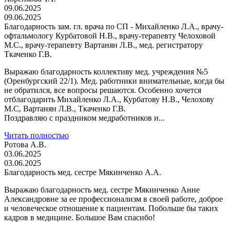
09.06.2025
09.06.2025
Благодарность зам. гл. врача по СП - Михайленко Л.А., врачу-
офтальмологу Курбатовой Н.В., врачу-терапевту Челоховой
М.С., врачу-терапевту Вартанян Л.В., мед. регистратору
Ткаченко Г.В.
Выражаю благодарность коллективу мед. учреждения №5
(Оренбургский 22/1). Мед. работники внимательные, когда бы
не обратился, все вопросы решаются. Особенно хочется
отблагодарить Михайленко Л.А., Курбатову Н.В., Челохову
М.С, Вартанян Л.В., Ткаченко Г.В.
Поздравляю с праздником медработников и...
Читать полностью
Ротова А.В.
03.06.2025
03.06.2025
Благодарность мед. сестре Мякинченко А.А.
Выражаю благодарность мед. сестре Мякинченко Анне
Александровне за ее профессионализм в своей работе, доброе
и человеческое отношение к пациентам. Побольше бы таких
кадров в медицине. Большое Вам спасибо!