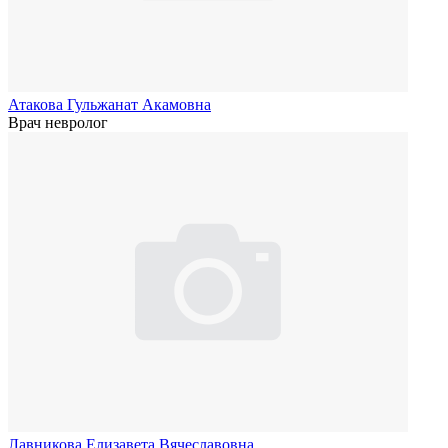
Атакова Гульжанат Акамовна
Врач невролог
Лавникова Елизавета Вячеславовна