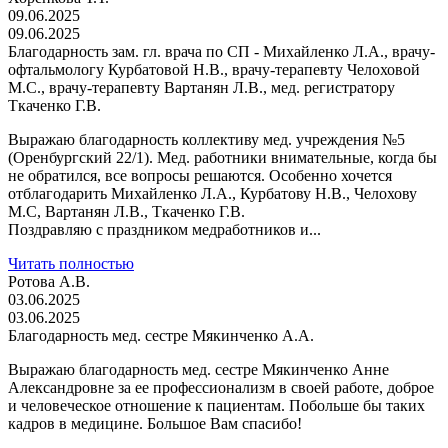
09.06.2025
09.06.2025
Благодарность зам. гл. врача по СП - Михайленко Л.А., врачу-
офтальмологу Курбатовой Н.В., врачу-терапевту Челоховой
М.С., врачу-терапевту Вартанян Л.В., мед. регистратору
Ткаченко Г.В.
Выражаю благодарность коллективу мед. учреждения №5
(Оренбургский 22/1). Мед. работники внимательные, когда бы
не обратился, все вопросы решаются. Особенно хочется
отблагодарить Михайленко Л.А., Курбатову Н.В., Челохову
М.С, Вартанян Л.В., Ткаченко Г.В.
Поздравляю с праздником медработников и...
Читать полностью
Ротова А.В.
03.06.2025
03.06.2025
Благодарность мед. сестре Мякинченко А.А.
Выражаю благодарность мед. сестре Мякинченко Анне
Александровне за ее профессионализм в своей работе, доброе
и человеческое отношение к пациентам. Побольше бы таких
кадров в медицине. Большое Вам спасибо!