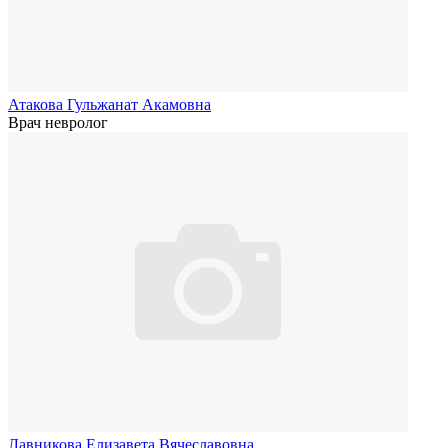
Атакова Гульжанат Акамовна
Врач невролог
Лавникова Елизавета Вячеславовна