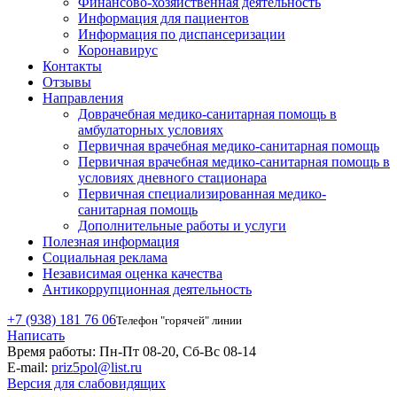
Финансово-хозяйственная деятельность
Информация для пациентов
Информация по диспансеризации
Коронавирус
Контакты
Отзывы
Направления
Доврачебная медико-санитарная помощь в
амбулаторных условиях
Первичная врачебная медико-санитарная помощь
Первичная врачебная медико-санитарная помощь в
условиях дневного стационара
Первичная специализированная медико-
санитарная помощь
Дополнительные работы и услуги
Полезная информация
Социальная реклама
Независимая оценка качества
Антикоррупционная деятельность
+7 (938) 181 76 06
Телефон "горячей" линии
Написать
Время работы:
Пн-Пт 08-20, Сб-Вс 08-14
E-mail:
priz5pol@list.ru
Версия для слабовидящих