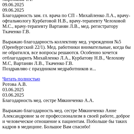
09.06.2025
09.06.2025
Благодарность зам. гл. врача по СП - Михайленко Л.А., врачу-
офтальмологу Курбатовой Н.В., врачу-терапевту Челоховой
М.С., врачу-терапевту Вартанян Л.В., мед. регистратору
Ткаченко Г.В.
Выражаю благодарность коллективу мед. учреждения №5
(Оренбургский 22/1). Мед. работники внимательные, когда бы
не обратился, все вопросы решаются. Особенно хочется
отблагодарить Михайленко Л.А., Курбатову Н.В., Челохову
М.С, Вартанян Л.В., Ткаченко Г.В.
Поздравляю с праздником медработников и...
Читать полностью
Ротова А.В.
03.06.2025
03.06.2025
Благодарность мед. сестре Мякинченко А.А.
Выражаю благодарность мед. сестре Мякинченко Анне
Александровне за ее профессионализм в своей работе, доброе
и человеческое отношение к пациентам. Побольше бы таких
кадров в медицине. Большое Вам спасибо!