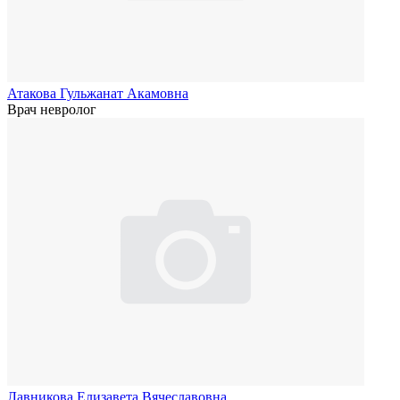
Атакова Гульжанат Акамовна
Врач невролог
Лавникова Елизавета Вячеславовна