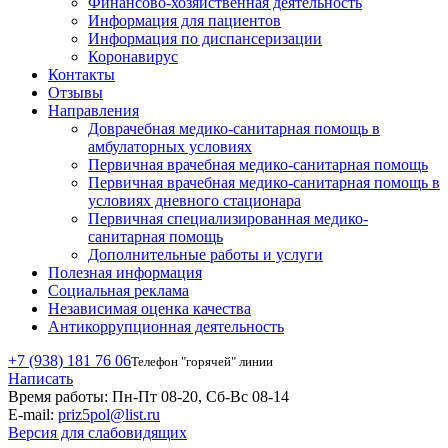
Финансово-хозяйственная деятельность
Информация для пациентов
Информация по диспансеризации
Коронавирус
Контакты
Отзывы
Направления
Доврачебная медико-санитарная помощь в
амбулаторных условиях
Первичная врачебная медико-санитарная помощь
Первичная врачебная медико-санитарная помощь в
условиях дневного стационара
Первичная специализированная медико-
санитарная помощь
Дополнительные работы и услуги
Полезная информация
Социальная реклама
Независимая оценка качества
Антикоррупционная деятельность
+7 (938) 181 76 06
Телефон "горячей" линии
Написать
Время работы:
Пн-Пт 08-20, Сб-Вс 08-14
E-mail:
priz5pol@list.ru
Версия для слабовидящих