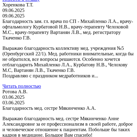
Хоренкова Т.Т.
09.06.2025
09.06.2025
Благодарность зам. гл. врача по СП - Михайленко Л.А., врачу-
офтальмологу Курбатовой Н.В., врачу-терапевту Челоховой
М.С., врачу-терапевту Вартанян Л.В., мед. регистратору
Ткаченко Г.В.
Выражаю благодарность коллективу мед. учреждения №5
(Оренбургский 22/1). Мед. работники внимательные, когда бы
не обратился, все вопросы решаются. Особенно хочется
отблагодарить Михайленко Л.А., Курбатову Н.В., Челохову
М.С, Вартанян Л.В., Ткаченко Г.В.
Поздравляю с праздником медработников и...
Читать полностью
Ротова А.В.
03.06.2025
03.06.2025
Благодарность мед. сестре Мякинченко А.А.
Выражаю благодарность мед. сестре Мякинченко Анне
Александровне за ее профессионализм в своей работе, доброе
и человеческое отношение к пациентам. Побольше бы таких
кадров в медицине. Большое Вам спасибо!