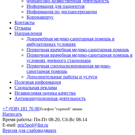
Финансово-хозяйственная деятельность
Информация для пациентов
Информация по диспансеризации
Коронавирус
Контакты
Отзывы
Направления
Доврачебная медико-санитарная помощь в
амбулаторных условиях
Первичная врачебная медико-санитарная помощь
Первичная врачебная медико-санитарная помощь в
условиях дневного стационара
Первичная специализированная медико-
санитарная помощь
Дополнительные работы и услуги
Полезная информация
Социальная реклама
Независимая оценка качества
Антикоррупционная деятельность
+7 (938) 181 76 06
Телефон "горячей" линии
Написать
Время работы:
Пн-Пт 08-20, Сб-Вс 08-14
E-mail:
priz5pol@list.ru
Версия для слабовидящих