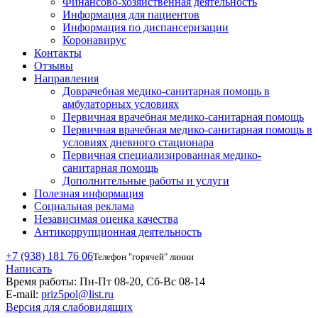
Финансово-хозяйственная деятельность
Информация для пациентов
Информация по диспансеризации
Коронавирус
Контакты
Отзывы
Направления
Доврачебная медико-санитарная помощь в
амбулаторных условиях
Первичная врачебная медико-санитарная помощь
Первичная врачебная медико-санитарная помощь в
условиях дневного стационара
Первичная специализированная медико-
санитарная помощь
Дополнительные работы и услуги
Полезная информация
Социальная реклама
Независимая оценка качества
Антикоррупционная деятельность
+7 (938) 181 76 06
Телефон "горячей" линии
Написать
Время работы:
Пн-Пт 08-20, Сб-Вс 08-14
E-mail:
priz5pol@list.ru
Версия для слабовидящих