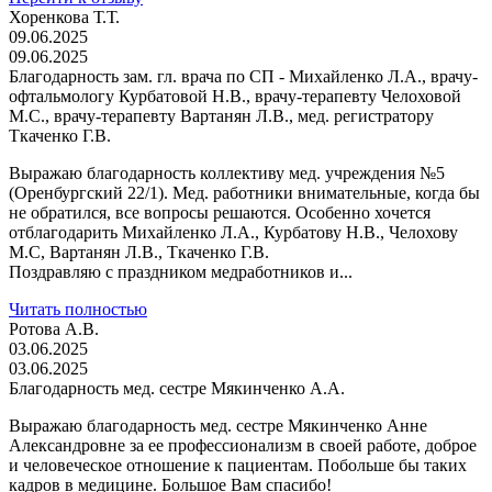
Хоренкова Т.Т.
09.06.2025
09.06.2025
Благодарность зам. гл. врача по СП - Михайленко Л.А., врачу-
офтальмологу Курбатовой Н.В., врачу-терапевту Челоховой
М.С., врачу-терапевту Вартанян Л.В., мед. регистратору
Ткаченко Г.В.
Выражаю благодарность коллективу мед. учреждения №5
(Оренбургский 22/1). Мед. работники внимательные, когда бы
не обратился, все вопросы решаются. Особенно хочется
отблагодарить Михайленко Л.А., Курбатову Н.В., Челохову
М.С, Вартанян Л.В., Ткаченко Г.В.
Поздравляю с праздником медработников и...
Читать полностью
Ротова А.В.
03.06.2025
03.06.2025
Благодарность мед. сестре Мякинченко А.А.
Выражаю благодарность мед. сестре Мякинченко Анне
Александровне за ее профессионализм в своей работе, доброе
и человеческое отношение к пациентам. Побольше бы таких
кадров в медицине. Большое Вам спасибо!