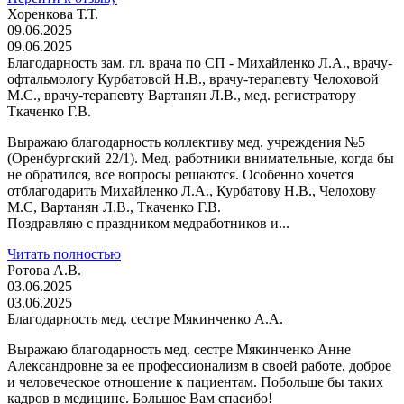
Хоренкова Т.Т.
09.06.2025
09.06.2025
Благодарность зам. гл. врача по СП - Михайленко Л.А., врачу-
офтальмологу Курбатовой Н.В., врачу-терапевту Челоховой
М.С., врачу-терапевту Вартанян Л.В., мед. регистратору
Ткаченко Г.В.
Выражаю благодарность коллективу мед. учреждения №5
(Оренбургский 22/1). Мед. работники внимательные, когда бы
не обратился, все вопросы решаются. Особенно хочется
отблагодарить Михайленко Л.А., Курбатову Н.В., Челохову
М.С, Вартанян Л.В., Ткаченко Г.В.
Поздравляю с праздником медработников и...
Читать полностью
Ротова А.В.
03.06.2025
03.06.2025
Благодарность мед. сестре Мякинченко А.А.
Выражаю благодарность мед. сестре Мякинченко Анне
Александровне за ее профессионализм в своей работе, доброе
и человеческое отношение к пациентам. Побольше бы таких
кадров в медицине. Большое Вам спасибо!