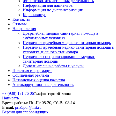
Финансово-хозяйственная деятельность
Информация для пациентов
Информация по диспансеризации
Коронавирус
Контакты
Отзывы
Направления
Доврачебная медико-санитарная помощь в
амбулаторных условиях
Первичная врачебная медико-санитарная помощь
Первичная врачебная медико-санитарная помощь в
условиях дневного стационара
Первичная специализированная медико-
санитарная помощь
Дополнительные работы и услуги
Полезная информация
Социальная реклама
Независимая оценка качества
Антикоррупционная деятельность
+7 (938) 181 76 06
Телефон "горячей" линии
Написать
Время работы:
Пн-Пт 08-20, Сб-Вс 08-14
E-mail:
priz5pol@list.ru
Версия для слабовидящих