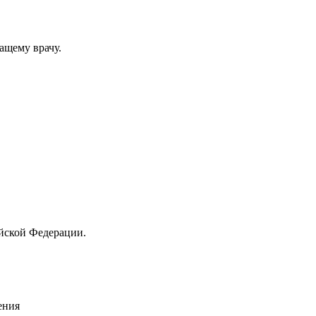
ащему врачу.
йской Федерации.
ения