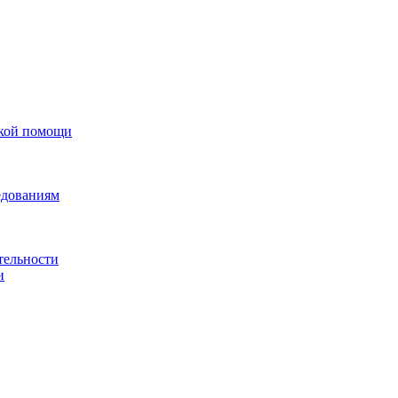
ской помощи
едованиям
тельности
и