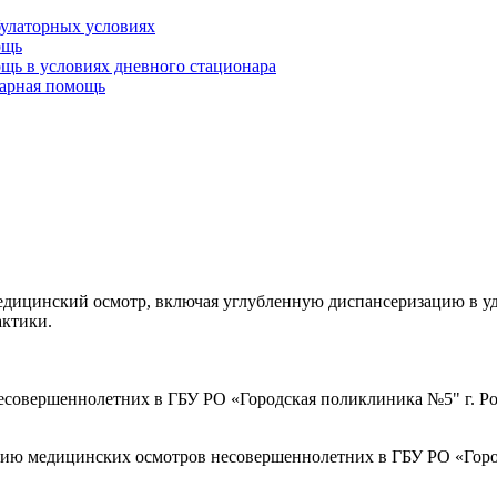
булаторных условиях
ощь
щь в условиях дневного стационара
тарная помощь
ицинский осмотр, включая углубленную диспансеризацию в удоб
актики.
совершеннолетних в ГБУ РО «Городская поликлиника №5" г. Ро
ию медицинских осмотров несовершеннолетних в ГБУ РО «Город