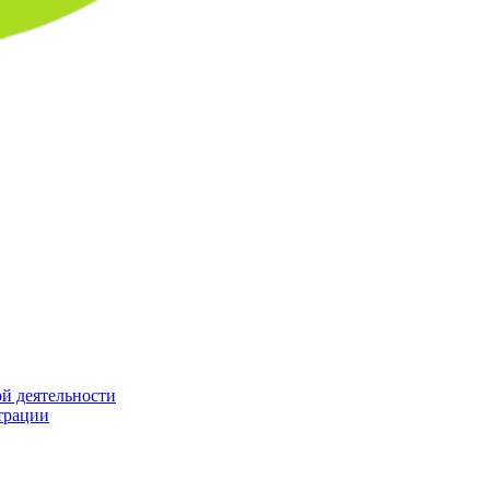
й деятельности
трации