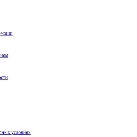
помощи
ниям
ости
орных условиях