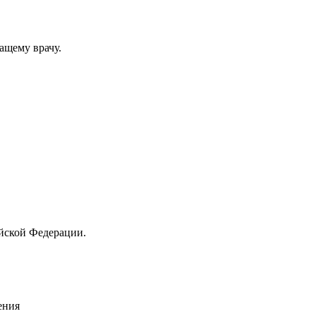
ащему врачу.
йской Федерации.
ения