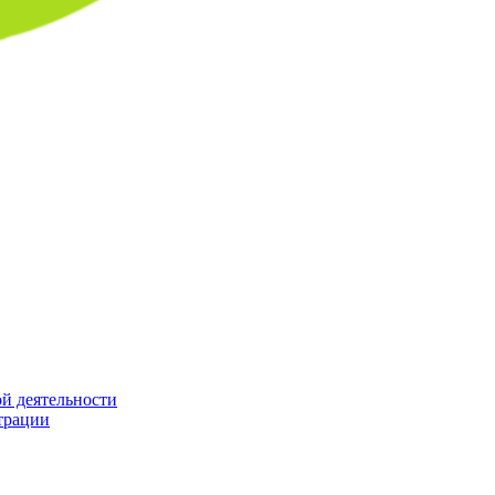
й деятельности
трации