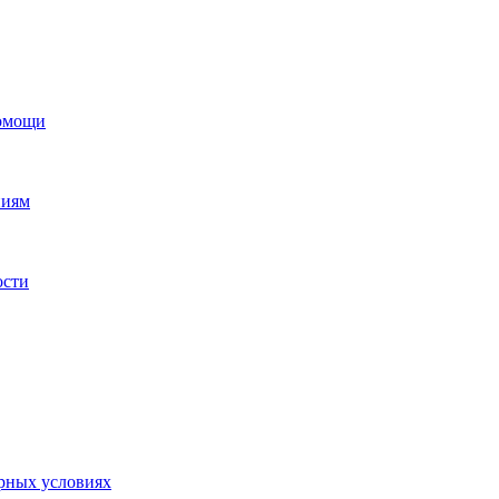
помощи
ниям
ости
орных условиях