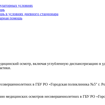
булаторных условиях
ощь
щь в условиях дневного стационара
тарная помощь
ицинский осмотр, включая углубленную диспансеризацию в удоб
актики.
совершеннолетних в ГБУ РО «Городская поликлиника №5" г. Ро
ию медицинских осмотров несовершеннолетних в ГБУ РО «Город