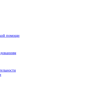
ской помощи
едованиям
тельности
и