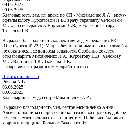
09.06.2025
09.06.2025
Благодарность зам. гл. врача по СП - Михайленко Л.А., врачу-
офтальмологу Курбатовой Н.В., врачу-терапевту Челоховой
М.С., врачу-терапевту Вартанян Л.В., мед. регистратору
Ткаченко Г.В.
Выражаю благодарность коллективу мед. учреждения №5
(Оренбургский 22/1). Мед. работники внимательные, когда бы
не обратился, все вопросы решаются. Особенно хочется
отблагодарить Михайленко Л.А., Курбатову Н.В., Челохову
М.С, Вартанян Л.В., Ткаченко Г.В.
Поздравляю с праздником медработников и...
Читать полностью
Ротова А.В.
03.06.2025
03.06.2025
Благодарность мед. сестре Мякинченко А.А.
Выражаю благодарность мед. сестре Мякинченко Анне
Александровне за ее профессионализм в своей работе, доброе
и человеческое отношение к пациентам. Побольше бы таких
кадров в медицине. Большое Вам спасибо!