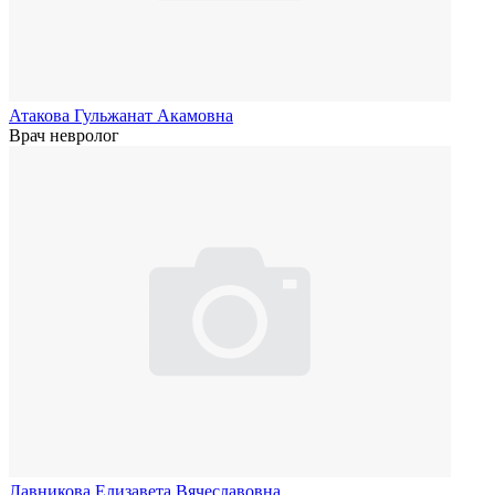
Атакова Гульжанат Акамовна
Врач невролог
Лавникова Елизавета Вячеславовна