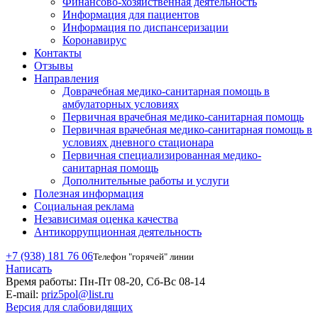
Финансово-хозяйственная деятельность
Информация для пациентов
Информация по диспансеризации
Коронавирус
Контакты
Отзывы
Направления
Доврачебная медико-санитарная помощь в
амбулаторных условиях
Первичная врачебная медико-санитарная помощь
Первичная врачебная медико-санитарная помощь в
условиях дневного стационара
Первичная специализированная медико-
санитарная помощь
Дополнительные работы и услуги
Полезная информация
Социальная реклама
Независимая оценка качества
Антикоррупционная деятельность
+7 (938) 181 76 06
Телефон "горячей" линии
Написать
Время работы:
Пн-Пт 08-20, Сб-Вс 08-14
E-mail:
priz5pol@list.ru
Версия для слабовидящих