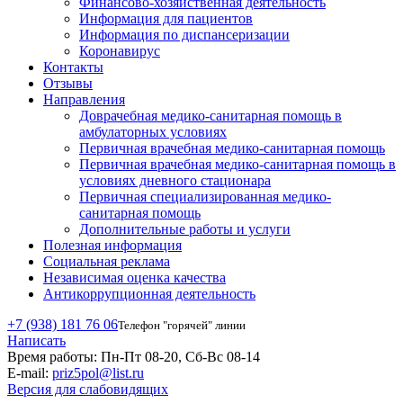
Финансово-хозяйственная деятельность
Информация для пациентов
Информация по диспансеризации
Коронавирус
Контакты
Отзывы
Направления
Доврачебная медико-санитарная помощь в
амбулаторных условиях
Первичная врачебная медико-санитарная помощь
Первичная врачебная медико-санитарная помощь в
условиях дневного стационара
Первичная специализированная медико-
санитарная помощь
Дополнительные работы и услуги
Полезная информация
Социальная реклама
Независимая оценка качества
Антикоррупционная деятельность
+7 (938) 181 76 06
Телефон "горячей" линии
Написать
Время работы:
Пн-Пт 08-20, Сб-Вс 08-14
E-mail:
priz5pol@list.ru
Версия для слабовидящих