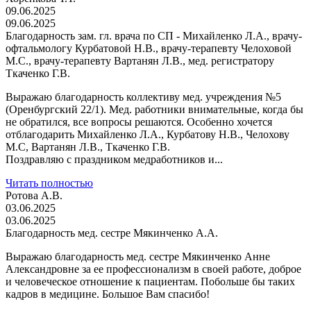
09.06.2025
09.06.2025
Благодарность зам. гл. врача по СП - Михайленко Л.А., врачу-
офтальмологу Курбатовой Н.В., врачу-терапевту Челоховой
М.С., врачу-терапевту Вартанян Л.В., мед. регистратору
Ткаченко Г.В.
Выражаю благодарность коллективу мед. учреждения №5
(Оренбургский 22/1). Мед. работники внимательные, когда бы
не обратился, все вопросы решаются. Особенно хочется
отблагодарить Михайленко Л.А., Курбатову Н.В., Челохову
М.С, Вартанян Л.В., Ткаченко Г.В.
Поздравляю с праздником медработников и...
Читать полностью
Ротова А.В.
03.06.2025
03.06.2025
Благодарность мед. сестре Мякинченко А.А.
Выражаю благодарность мед. сестре Мякинченко Анне
Александровне за ее профессионализм в своей работе, доброе
и человеческое отношение к пациентам. Побольше бы таких
кадров в медицине. Большое Вам спасибо!