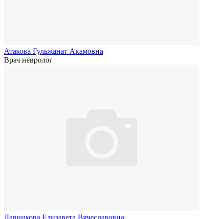
Атакова Гульжанат Акамовна
Врач невролог
Лавникова Елизавета Вячеславовна